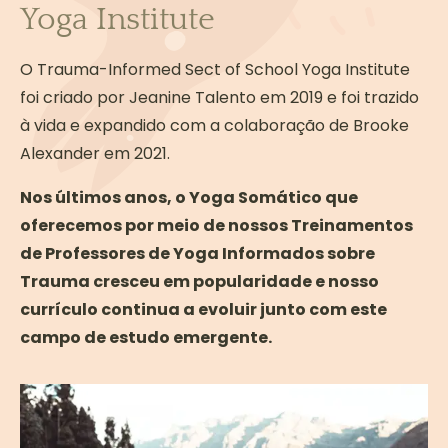
Yoga Institute
O NOSSO HORÁRIO DIÁRIO
Os horários podem variar
O Trauma-Informed Sect of School Yoga Institute
foi criado por Jeanine Talento em 2019 e foi trazido
07:00 - 09:00 - Prática de
à vida e expandido com a colaboração de Brooke
incorporação
Alexander em 2021.
09:00 - 10:00 - Pausa para o pequeno-
almoço
Nos últimos anos, o Yoga Somático que
11:00 - 02:00p - Palestra
oferecemos por meio de nossos Treinamentos
02:00p - 04:00p - Almoço / Pausa
de Professores de Yoga Informados sobre
04:00p - 05:30/06:00p - Aplicação
Trauma cresceu em popularidade e nosso
prática / Laboratório
currículo continua a evoluir junto com este
06:00p - 07:30p - Jantar
campo de estudo emergente.
07:30p - Atividade noturna
LIVRO OBRIGATÓRIO