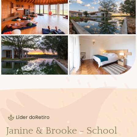
de uma compreensão psico-somática do
Trauma e das formas como este vive no
corpo, podemos abraçar a prática do Yoga
de uma forma que permita a cada indivíduo
ter a sua própria experiência. A psico-
educação em torno da dissociação e da
desencarnação pode dar-nos as
ferramentas para compreendermos não
só a nossa própria fisiologia, mas também
as formas como os mundos interiores e as
respostas ao trauma das pessoas com
quem trabalhamos podem ser diferentes
das nossas.
Líder do
Retiro
Janine & Brooke - School