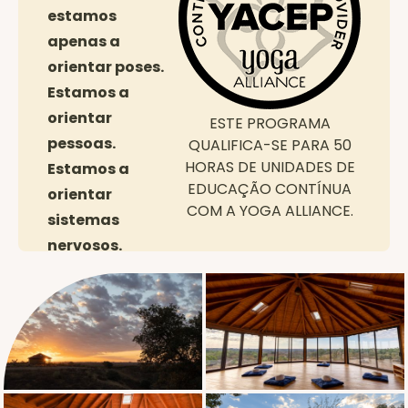
estamos
apenas a
orientar poses.
Estamos a
orientar
ESTE PROGRAMA
pessoas.
QUALIFICA-SE PARA 50
HORAS DE UNIDADES DE
Estamos a
EDUCAÇÃO CONTÍNUA
orientar
COM A YOGA ALLIANCE.
sistemas
nervosos.
Estamos a orientar fisiologias
complexas e únicas.
Cada um de nós tem uma orientação
diferente de como percebemos a nossa
própria segurança ou a falta dela. Através