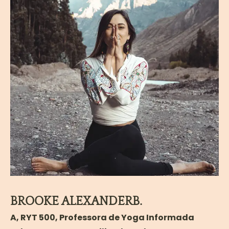
Por favor, compre O Corpo Mantém a
Pontuação por Bessel Van Der Kolk. Não é
necessário ler o livro antes da formação, a
não ser que o formando se sinta inclinado a
fazê-lo. Iremos utilizar o livro de Van Der
Kolk como referência ao longo do curso.
Ler mais
BROOKE ALEXANDERB.
A, RYT 500, Professora de Yoga Informada