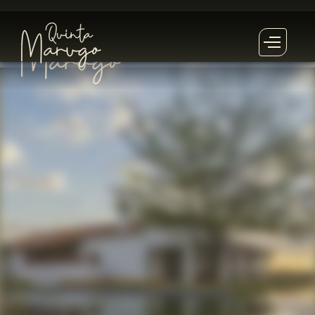
Este
Retiro
já passou!
Este
Retiro
está esgotado!
Inscrever-se na lista de espera
qua
.
6
agosto
2025
12
agosto
2025