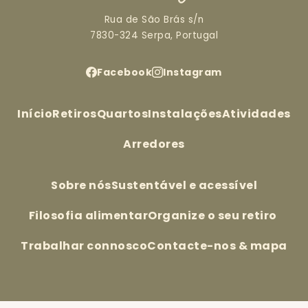
Rua de São Brás s/n
7830-324 Serpa, Portugal
Facebook
Instagram
Início
Retiros
Quartos
Instalações
Atividades
Arredores
Sobre nós
Sustentável e acessível
Filosofia alimentar
Organize o seu retiro
Trabalhar connosco
Contacte-nos & mapa