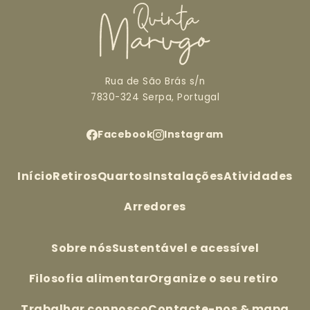
Rua de São Brás s/n
7830-324 Serpa, Portugal
Facebook
Instagram
Início
Retiros
Quartos
Instalações
Atividades
Arredores
Sobre nós
Sustentável e acessível
Filosofia alimentar
Organize o seu retiro
Trabalhar connosco
Contacte-nos & mapa