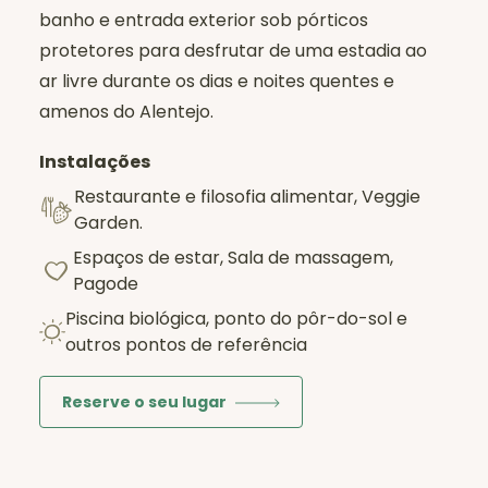
da piscina numa cadeira de sol durante
banho e entrada exterior sob pórticos
horas. Lembre-se sempre que fazemos a
protetores para desfrutar de uma estadia ao
curadoria destes retiros para si... é a sua
ar livre durante os dias e noites quentes e
escolha a melhor forma de se honrar a si
amenos do Alentejo.
próprio e de levar o que precisa.‍
Instalações
Ler mais
Restaurante e filosofia alimentar, Veggie
Garden.
Espaços de estar, Sala de massagem,
Pagode
Piscina biológica, ponto do pôr-do-sol e
outros pontos de referência
Reserve o seu lugar