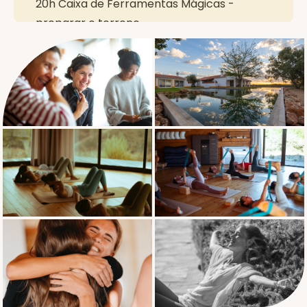
20h Caixa de Ferramentas Mágicas -
preparar o terreno
Dia Dois- Terra
8h Manhã Pilates com Mareile
9h30 Pequeno-almoço Brunch
11h Visita guiada à Quinta & Caminhada na
Natureza / Introdução à nossa Caixa de
Ferramentas Mágica
13h Aula privada de Pilates ou Yoga
14h Almoço ligeiro
17h Grounding Yoga prática com Dom
19h Jantar de Campo
Dia Tres- Água