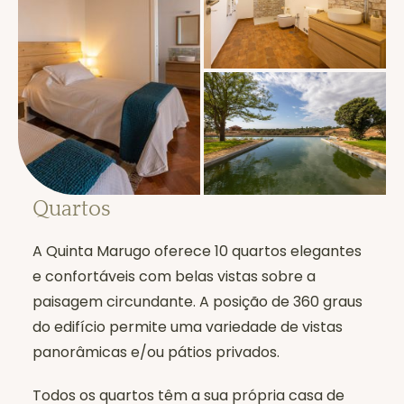
17h Yoga Flow com Dom
19h Jantar de quinta à mesa
Dia Cinco- Ar
8h Sessão de Movimento Matinal
9h30 Pequeno-almoço Brunch
11h Check-out e abraços de despedida
Quartos
até à próxima Levar tudo para casa
A Quinta Marugo oferece 10 quartos elegantes
Todos os dias
e confortáveis com belas vistas sobre a
paisagem circundante. A posição de 360 graus
E se a escolha for simplesmente não fazer
do edifício permite uma variedade de vistas
nada? Sim, o seu retiro também permite
panorâmicas e/ou pátios privados.
isso. Pegue num livro e leia. Aprecie o pôr
do sol sobre os carvalhos. Deite-se à beira
Todos os quartos têm a sua própria casa de