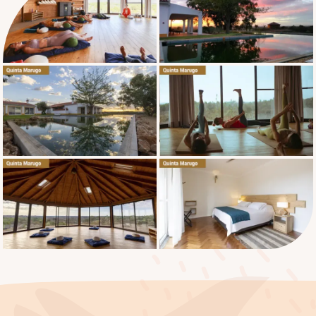
14:00 - 15:00 -
Tópicos Especiais
15:00 - 18:00 -
Arte de Ensinar e Arte do
Toque
18:00 - 19:00 -
Jantar e Self Sadhana
19:00 - 20:00 -
Satsang (Círculo
Sagrado)
Ler mais