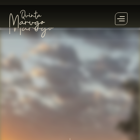
Este
Retiro
já passou!
seg
.
1
dezembro
2025
21
dezembro
2025