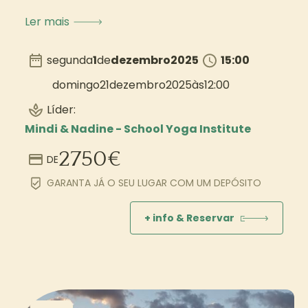
Ler mais
segunda
1
de
dezembro
2025
15:00
domingo
21
dezembro
2025
às
12:00
Líder:
Mindi & Nadine - School Yoga Institute
2750
€
DE
GARANTA JÁ O SEU LUGAR COM UM DEPÓSITO
+ info & Reservar