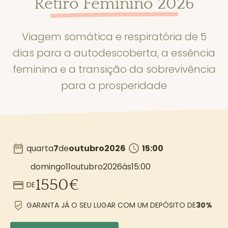
Retiro Feminino 2026
Viagem somática e respiratória de 5
dias para a autodescoberta, a essência
feminina e a transição da sobrevivência
para a prosperidade
quarta
7
de
outubro
2026
15:00
domingo
11
outubro
2026
às
15:00
1550
€
DE
GARANTA JÁ O SEU LUGAR COM UM DEPÓSITO DE
30%