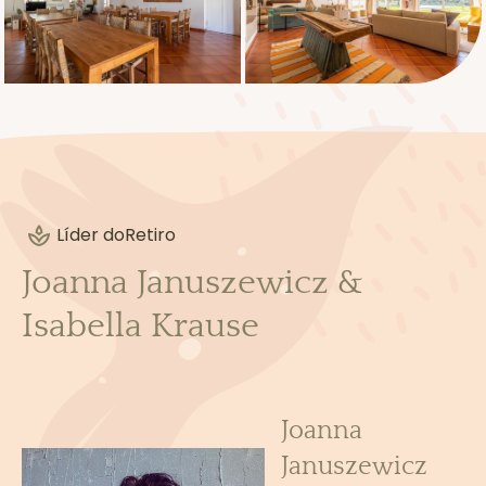
Líder do
Retiro
Joanna Januszewicz &
Isabella Krause
Ler mais
Joanna
Januszewicz