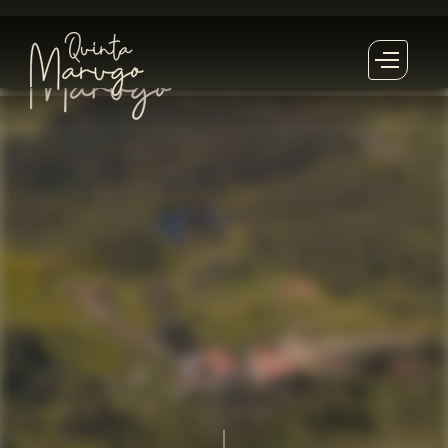
qua
.
7
outubro
2026
11
outubro
2026