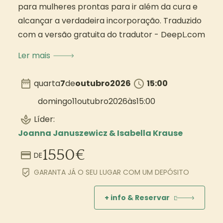
para mulheres prontas para ir além da cura e
alcançar a verdadeira incorporação. Traduzido
com a versão gratuita do tradutor - DeepL.com
Ler mais
quarta
7
de
outubro
2026
15:00
domingo
11
outubro
2026
às
15:00
Líder:
Joanna Januszewicz & Isabella Krause
1550
€
DE
GARANTA JÁ O SEU LUGAR COM UM DEPÓSITO
+ info & Reservar