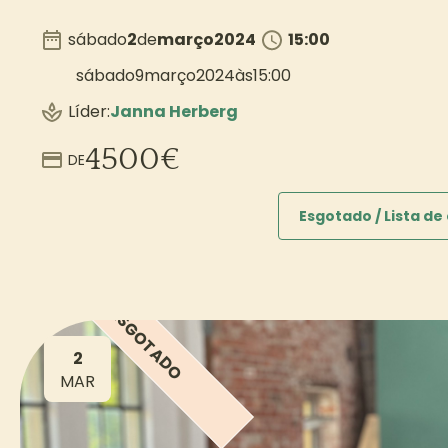
sábado
2
de
março
2024
15:00
sábado
9
março
2024
às
15:00
Líder:
Janna Herberg
4500
€
DE
Esgotado / Lista de
ESGOTADO
2
MAR