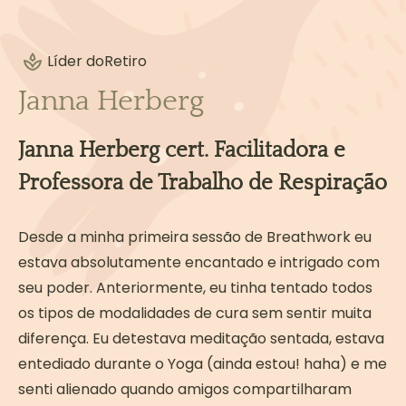
Contratos & Acordos
Limites & ética
Líder do
Retiro
Renúncias de responsabilidade
Negócios e mídias sociais
Janna Herberg
Organização e execução de eventos e
retiros de respiração
Janna Herberg cert. Facilitadora e
Professora de Trabalho de Respiração
Ler mais
Desde a minha primeira sessão de Breathwork eu
estava absolutamente encantado e intrigado com
seu poder. Anteriormente, eu tinha tentado todos
os tipos de modalidades de cura sem sentir muita
diferença. Eu detestava meditação sentada, estava
entediado durante o Yoga (ainda estou! haha) e me
senti alienado quando amigos compartilharam