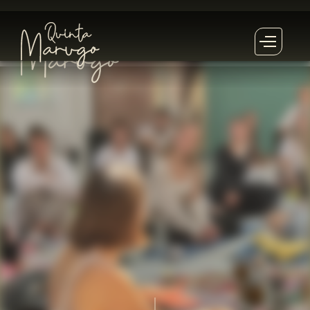
Este
Retiro
já passou!
Este
Retiro
está esgotado!
Inscrever-se na lista de espera
sáb
.
2
março
2024
9
março
2024