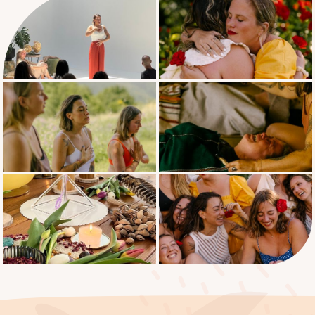
O que significa ser informado sobre
trauma
Facilitando o aterramento e a
integração
Trabalho de sombra
Práticas de limpeza para corpo, mente e
espírito
Integridade, limites e ética do trabalho
de respiração
Faça e não faça durante uma sessão de
trabalho de respiração
Como criar e guiar uma sessão de
respiraçao com segurança
Música e som como uma ferramenta de
apoio
Entrada do cliente
Estrutura de sessão de amostra